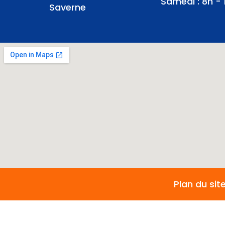
Samedi : 8h - 
Saverne
Plan du sit