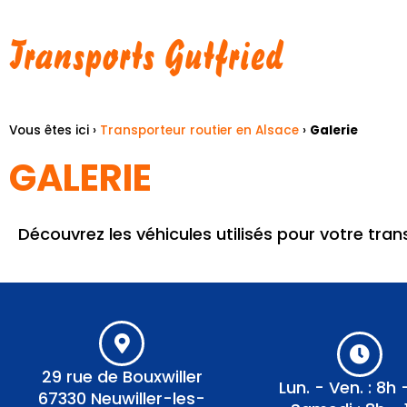
Transports Gutfried
Vous êtes ici ›
Transporteur routier en Alsace
›
Galerie
GALERIE
Découvrez les véhicules utilisés pour votre tran
29 rue de Bouxwiller
Lun. - Ven. : 8h 
67330 Neuwiller-les-